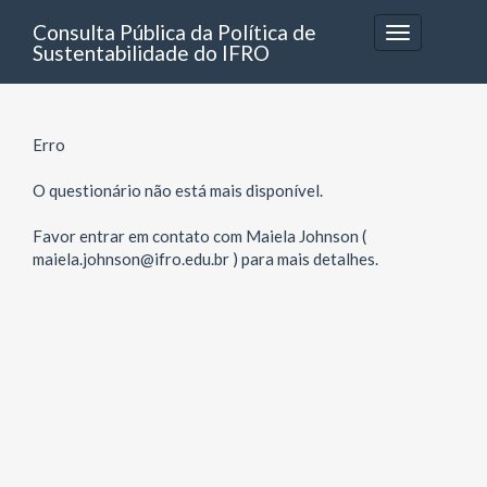
Consulta Pública da Política de
Toggle
Sustentabilidade do IFRO
navigation
Erro
O questionário não está mais disponível.
Favor entrar em contato com Maiela Johnson (
maiela.johnson@ifro.edu.br ) para mais detalhes.